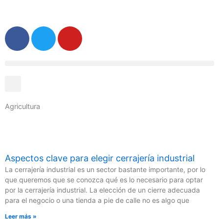
Ir
al
contenido
F
T
Y
a
w
o
c
i
u
e
t
t
b
t
u
o
e
b
o
r
e
Agricultura
k
Aspectos clave para elegir cerrajería industrial
La cerrajería industrial es un sector bastante importante, por lo
que queremos que se conozca qué es lo necesario para optar
por la cerrajería industrial. La elección de un cierre adecuada
para el negocio o una tienda a pie de calle no es algo que
Leer más »