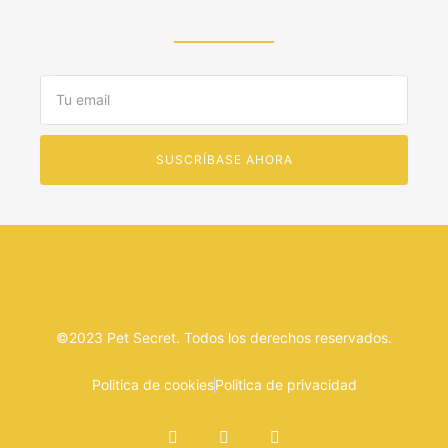
Email
SUSCRÍBASE AHORA
©2023 Pet Secret. Todos los derechos reservados.
Politica de cookies
Politica de privacidad
F
T
Y
a
w
o