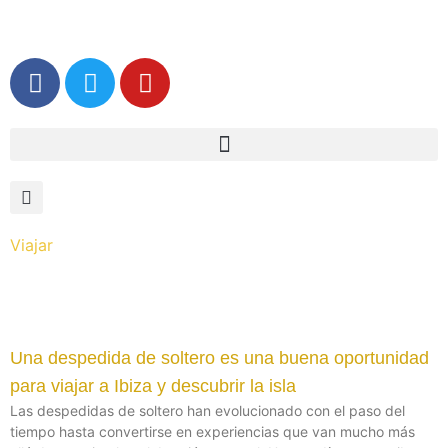
Ir
al
F
T
Y
contenido
a
w
o
c
i
u
e
t
t
b
t
u
o
e
b
o
r
e
k
Viajar
Una despedida de soltero es una buena oportunidad
para viajar a Ibiza y descubrir la isla
Las despedidas de soltero han evolucionado con el paso del
tiempo hasta convertirse en experiencias que van mucho más